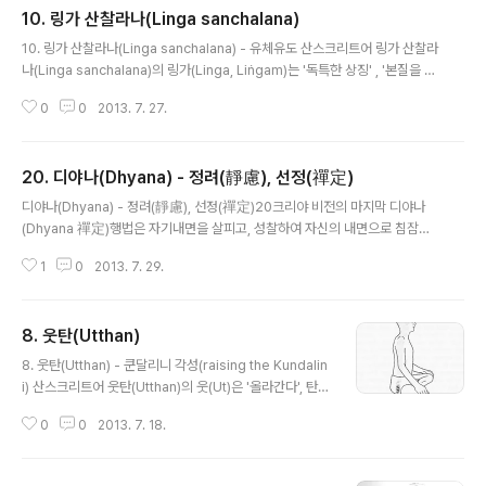
10. 링가 산찰라나(Linga sanchalana)
글 내용
10. 링가 산찰라나(Linga sanchalana) - 유체유도 산스크리트어 링가 산찰라
나(Linga sanchalana)의 링가(Linga, Liṅgam)는 '독특한 상징' , '본질을 인
식할 수 있는 기호'를 의미하고 산찰라나(Sanchalana)는 '유도’, ‘전도’를 의미
0
0
2013. 7. 27.
한다. 링가(Linga, Liṅgam) & 요니(Yoni) 링가(Linga, Liṅgam)는 힌두교에
서 시바 신을 상징하는 남근상에 대한 명칭으로 생식력의 상징으로 숭배되기도
한다. '링가'는 인도 전역의 시바 신전과 가정의 사당에 중요한 숭배 대상으로 모
20. 디야나(Dhyana) - 정려(靜慮), 선정(禪定)
셔져 있고 사람 모습을 한 시바 신의 형상은 그다지 널리 숭배되지 않는다. 여성
글 내용
의 성기를 상징하는 '요니(yoni)'는 시바 신의 배우자인 샥티 여신의 상징물로
디야나(Dhyana) - 정려(靜慮), 선정(禪定)20크리야 비전의 마지막 디야나
쓰이고 있고..
(Dhyana 禪定)행법은 자기내면을 살피고, 성찰하여 자신의 내면으로 침잠해
들어가 '정(定), 삼매(Samadhi 사마디, 황홀경)'에 이르는 기법이다.[각주:1]※
1
0
2013. 7. 29.
주의하실 점크리야 요가는 수행자의 내면으로 진입되는 진보된 수행법입니다.
영적으로 둔감한 사람들이 있지만 반면에, 영적으로 예민한 정서를 지닌 사람이
지도해주는 스승(구루, 마스터)도 없이 혼자서 이 기법들을 수행한다면 내면의
8. 웃탄(Utthan)
잠재의식의 세계로부터 돌출되는 의식의 장애(業: 카르마, 業報: 상스카라)와
글 내용
신체질환(병)이 발생될 수 있다는 사실을 유념해 주십시요.카테고리 '크리야 요
8. 웃탄(Utthan) - 쿤달리니 각성(raising the Kundalin
가 기초' 16가지 행법과 '20 크리야 비전'에 이미 설명 되었고, 차후 설명..
i) 산스크리트어 웃탄(Utthan)의 웃(Ut)은 '올라간다', 탄(t
an)은'뻗는다', '확산'을 의미하고 쿤달리니를 일깨우는 행
0
0
2013. 7. 18.
법이다.(raising the kundalini) ※ 주의하실 점 크리야 요
가는 수행자의 내면으로 진입되는 진보된 수행법입니다.
영적으로 둔감한 사람들이 있지만 반면에, 영적으로 예민