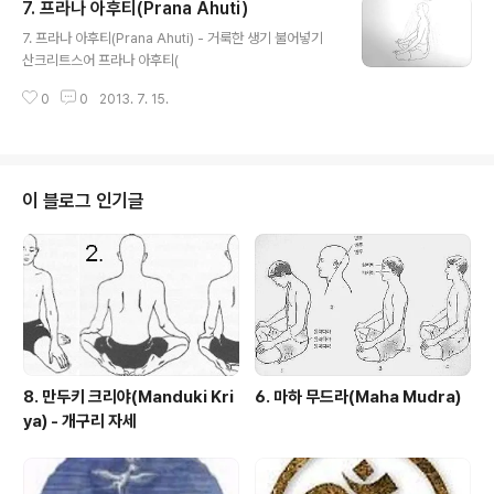
7. 프라나 아후티(Prana Ahuti)
한 정서를 지닌 사람이 지도해주는 스승(구루, 마스터)도
글 내용
없이 혼자서 이 기법들을 수행한다면 내면으로부터 돌출되
7. 프라나 아후티(Prana Ahuti) - 거룩한 생기 불어넣기
는 의식의 장애(業: 카르마, 業報: 상스카라)와 신체질환
산크리트스어 프라나 아후티(
(병)이 발생될 수 있다는 사실을 유념해 주십시요. 카테고
리 '크리야 요가 기초' 16가지 행법과 '20 크리야 비전'에
0
0
2013. 7. 15.
이미 설명 되었고, 차후 설명..
이 블로그 인기글
8. 만두키 크리야(Manduki Kri
6. 마하 무드라(Maha Mudra)
ya) - 개구리 자세