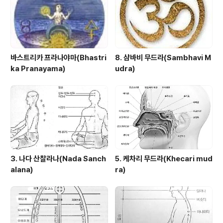
바스트리카 프라나야마(Bhastri
8. 샴바비 무드라(Sambhavi M
ka Pranayama)
udra)
3. 나다 산찰라나(Nada Sanch
5. 케차리 무드라(Khecari mud
alana)
ra)