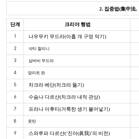
2. 집중법(集中法, 
단계
크리야 행법
1
나우무키 무드라
(
아홉 개 구멍 막기
)
2
샥티 찰리니
3
샴바비 무드라
4
암리트 판
5
차크라 베단
(
차크라 뚫기
)
6
수슘나 다르샨
(
차크라 내적 관상
)
7
프라나 아후티
(
거룩한 생기 불어넣기
)
8
웃탄
9
스와루파 다르샨
(‘
진아
(
眞我
)’
의 비전
)