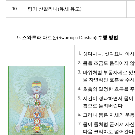
10
링가 산찰라나(유체 유도)
9. 스와루파 다르산
(Swaroopa Darshan
)
수행 방법
싯다사나
,
싯다요니 아
몸을 조금도 움직이지 않
바위처럼 부동자세로 있
을 자연적인 호흡을 주
호흡의 일정한 흐름을 주
시간이 경과하면서
몸이
흡으로 돌려버린다
.
그러나 몸은 자체의 운동
몸이 돌처럼 굳어져 자신
다음 크리야로 넘어간다
.