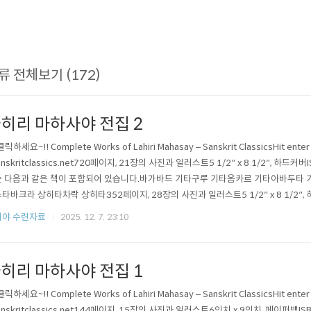
류 전체보기 (172)
히리 마하사야 전집 2
릭하세요~!! Complete Works of Lahiri Mahasay – Sanskrit ClassicsHit enter t
anskritclassics.net720페이지, 21장의 사진과 일러스트5 1/2″ x 8 1/2″, 하드커버
 다음과 같은 책이 포함되어 있습니다.바가바드 기타구루 기타옴카르 기타아바두타 
타바크라 상히타차락 상히타352페이지, 28장의 사진과 일러스트5 1/2″ x 8 1/2″, 하
9이 책에는 다음과 같은 책이 포함되어 있습니다.찬디얀트라사르탄트라사르링가 푸란고
리야 수련자료
2025. 12. 7. 23:10
 이야기카비르 도하(커플렛)구루 나..
히리 마하사야 전집 1
릭하세요~!! Complete Works of Lahiri Mahasay – Sanskrit ClassicsHit enter t
anskritclassics.net144페이지, 15장의 사진과 일러스트6인치 x 9인치, 페이퍼백IS