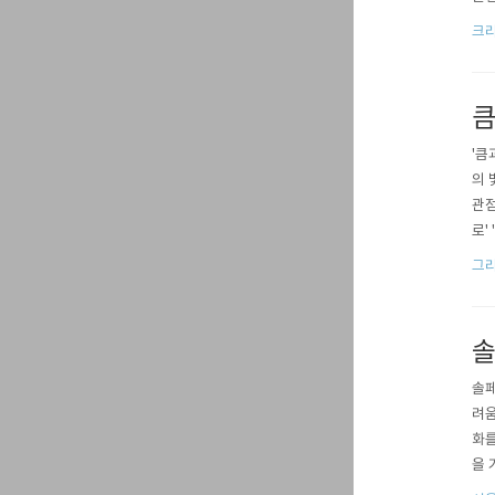
리를
크
큼
'큼
의 
관점
로'
머리
그리
울음
솔
솔페
려움
화를
을 
솔(