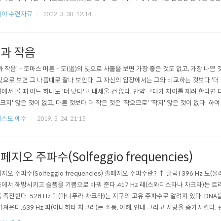
 깨닫도록, 저의 지성을 밝혀 주소서!” 가야트리 만트라(Gayatri Mantra) Kriya - Findin
리야 수련자료
2022. 3. 30. 12:14
과 작음
과 작음' - 토마스 머튼 - 도(道)의 빛으로 사물을 보면 가장 좋은 것도 없고, 가장 나쁜
빛으로 보면 그 나름대로 잘나 보인다. 그 자신의 입장에서는 그와 비교하는 것보다 '더 
에서 볼 때 어느 하나도 '더 낫다'고 내세울 건 없다. 만약 그대가 차이를 재려 한다면 
 '크지' 않은 것이 없고, 다른 것보다 더 작은 것은 '작으므로' '작지' 않은 것이 없다. 하
카락 한 올의 끝이 태산만큼 크다. 이런 것이 상대적인 관점이다. 조가비를 밟고 파도
스도 예수
2019. 5. 24. 21:15
이 비명처럼 들린 후 다시 고요함이..,
페지오 주파수(Solfeggio frequencies)
지오 주파수(Solfeggio frequencies) 솔페지오 주파수란? ↑ 클릭! 396 Hz 
에서 해방시키고 슬픔을 기쁨으로 바꿔 준다.417 Hz 레(스와디스타나 차크라)는 
 촉진한다. 528 Hz 미(마니푸라 차크라)는 지구의 고유 주파수로 알려져 있다. DN
가져온다.639 Hz 파(아나하타 차크라)는 소통, 이해, 인내 그리고 사랑을 증가시킨다. 
비슈디 차크라)은 순수하고 안정된 삶으로 이끄는 자기 표현의 힘으로 인도한다. 또한