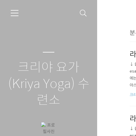
분
라
크리야 요가
↓ 클
es
에는
(Kriya Yoga) 수
아스
7-
크
련소
대한
라
↓ 클
es