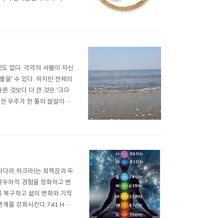
g t..
 것도 없다. 각각의 사물이 자신
좋을' 수 있다. 하지만 전체의
다른 것보다 더 큰 것은 '크므
여 전 우주가 한 톨의 쌀알이며,
소리 들어본다. 자지러지는 새
도(물라다라 차크라)는 죄책감과 두
트라우마적 경험을 정화하고 변
A를 복구하고 삶의 변화와 기적
관계를 강화시킨다.741 Hz
 세포의 독을 청소하는데 도움