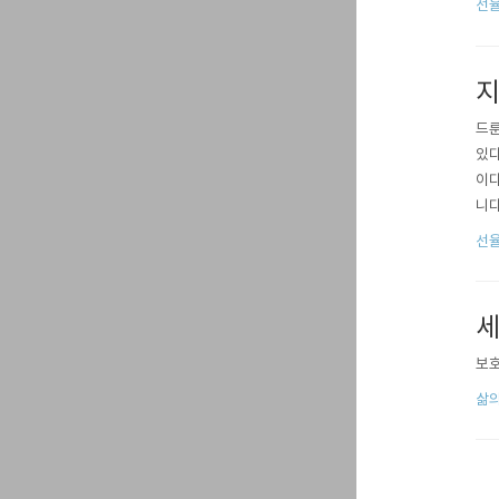
선율
을 
지
드룬
있다
이다
니다
도록
선율
세
보호
삶의