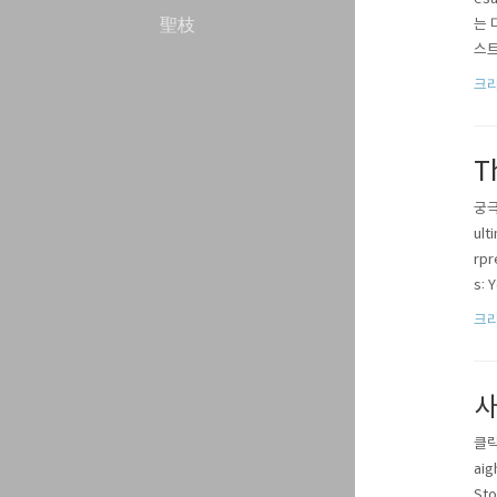
聖枝
는 
스트
양에
크
메시
T
궁극(
ult
rpr
s: 
졌으
크
사
클릭!
aig
Sto