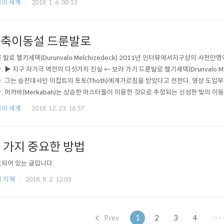
의 세계
2019. 1. 6. 00:13
준다. 852 Hz 라(아즈나 차크라)는 직관을 깨우고 신체의 진동을 영적 질서로 복귀시킨다
축이동설 드룬발로
 발로 멜키세덱(Durunvalo Melchizedeck) 2011년 인터뷰에서지구상의 
. ▶ 지구 자기극 역전의 다섯가지 진실 ← 보러 가기 드룬발로 멜기세덱(Drunvalo 
. 그는 승천대사인 이집트의 토토(Thoth)에게가르침을 받았다고 전한다. 영상 도입
. 머카바(Merkabah)는 상승한 마스터들이 이용한 것으로 추정되는 신성한 빛의 
 맞춰져 있다. 머카바(Merkabah)의 머(Mer)는 빛카(ka)는 영혼바(bah)는 몸이다..
의 세계
2018. 12. 23. 16:57
 가지 중요한 방법
되어 있는 글입니다.
 지혜
2018. 8. 2. 12:03
Prev
1
2
3
4
···