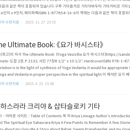
다음과 같은 책이 포함되어 있습니다.구루 기타옴카르 기타아바두타 기타카비르 기타19
6인치 x 9인치, 페이퍼백ISBN 1-877854-16-6이 책에는 다음과 같은 책이 포
서는 바가바드 기타를 일반적으로 힌두 경전이라고 부릅니다. 이 책의 특징은 고대 
리야 수련자료
2025. 11. 27. 23:55
지가 전해진다는 점인데, 이 전쟁은 종교적 신..
he Ultimate Book: 《요가 바시스타》
최고)의 저서 The Ultimate Book: 《Yoga Vasistha 요가 바시스타》https://sanskrit
imate-도합 2권, P 2132, 사진 77장8 1/2″ x 10 1/2″, HardcoverISBN 978-1-87
etation is in the light of synthesis of Yoga Vedanta, it would be appropriat
Yoga and Vedanta in proper perspective in the spiritual light.이 해
..
리야 수련자료
2025. 4. 25. 15:38
하스라라 크리야 & 삽타슬로키 기타
 - 아마존 사이트 - Table of Contents 목 차 Kriya Lineage Author’s introduction
ht The Spiritual Eye Sahasrara Kriya A Few Points to Remember A few Storie
ry about my Guru Ma A Story about Babaji, Swami Pranabandaji, and my Gr