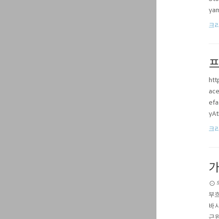
yam
ā)의
크
프
htt
ace
efa
yAt
h..
크
가
⊙ 우
부흐
바샤
근원