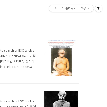
크리야 요가(Kriya Yoga) 수련소
구독하기
o search or ESC to clos
ISBN 1-877854-36-0이 책
기타카비르 기타마누 상히타
드커버ISBN 1-877854-3
대 요기 파니니의 ​​교육에
o search or ESC to clos
BN 1-877854-15-8이 책에