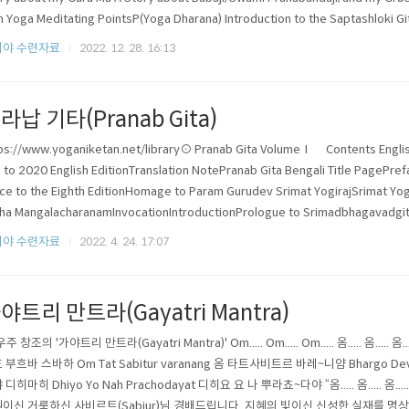
 Yoga Meditating PointsP(Yoga Dharana) Introduction to the Saptashlok
 어원..
리야 수련자료
2022. 12. 28. 16:13
라납 기타(Pranab Gita)
ps://www.yoganiketan.net/library⊙ Pranab Gita VolumeⅠ Contents English
 to 2020 English EditionTranslation NotePranab Gita Bengali Title PagePrefa
ce to the Eighth EditionHomage to Param Gurudev Srimat YogirajSrimat Yo
ha MangalacharanamInvocationIntroductionPrologue to Srimadbhagavadgita
리야 수련자료
2022. 4. 24. 17:07
야트리 만트라(Gayatri Mantra)
주 창조의 '가야트리 만트라(Gayatri Mantra)' Om..... Om..... Om..... 옴..... 옴..... 옴.
 부흐바 스바하 Om Tat Sabitur varanang 옴 타트사비트르 바레~니얌 Bhargo Dev
 디히마히 Dhiyo Yo Nah Prachodayat 디히요 요 나 뿌라쵸~다야 “옴..... 옴..... 옴
이신 거룩하신 사비르트(Sabiur)님 경배드립니다. 지혜의 빛이신 신성한 실재를 명